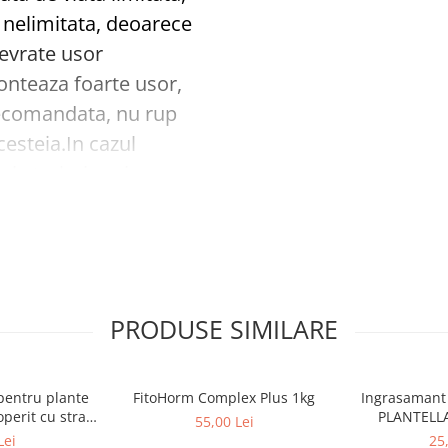
a nelimitata, deoarece
nevrate usor
onteaza foarte usor,
recomandata, nu rup
cesteia.In cazul
mele trebuie prinse
olariile simple clemele
cm intre ele. La
unei bucati de folie
reste fixarea.
c clemele de fixare:
PRODUSE SIMILARE
 pentru plante
FitoHorm Complex Plus 1kg
Ingrasamant 
operit cu strat
PLANTELLA 
55,00 Lei
m X 900mm
Pl
Lei
25