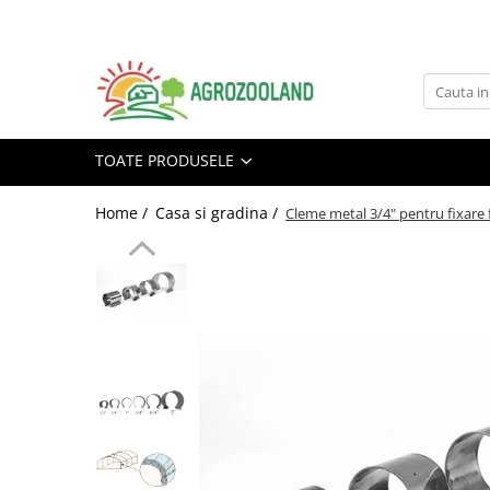
Toate Produsele
Pesticide
Fungicide
TOATE PRODUSELE
Insecticide
Home /
Casa si gradina /
Erbicide
Cleme metal 3/4" pentru fixare f
Ingrasaminte foliare si prin
picurare
Adjuvanti
Tratamente samanta
Dezinfectanti sol, nematocide
Moluscocide
Garduri electrice
Aparate gard electric