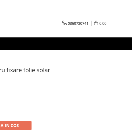
0360730741
0,00
 fixare folie solar
A IN COS