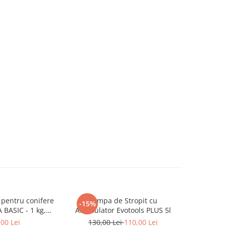
pentru conifere
Pompa de Stropit cu
L
-15%
BASIC - 1 kg,
Acumulator Evotools PLUS 5l
antella
,00 Lei
130,00 Lei
110,00 Lei