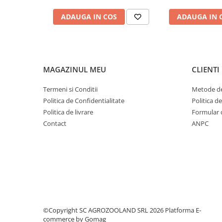
Tutori plante si accesorii
ADAUGA IN COS
ADAUGA IN 
Bioactivatori fose septice
Masini si agregate
Accesorii motocultoare
Motocositori si Trimmere
MAGAZINUL MEU
CLIENTI
Motopompe
Motounelte si ferastraie electrice
Termeni si Conditii
Metode de
tuns gard viu
Politica de Confidentialitate
Politica d
Piese motocositoare si fire
Politica de livrare
Formular 
Contact
ANPC
Motoferastraie si accesorii
Lanturi de drujba
Motoferastraie
Pile si accesorii de ascutit
Sisteme de udare si irigare
Banda picurare
Conectori furtun si aspersoare
©Copyright SC AGROZOOLAND SRL 2026
Platforma E-
Furtun gradina
commerce by Gomag