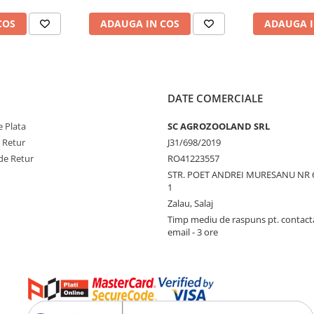
COS
ADAUGA IN COS
ADAUGA I
DATE COMERCIALE
 Plata
SC AGROZOOLAND SRL
e Retur
J31/698/2019
de Retur
RO41223557
STR. POET ANDREI MURESANU NR 
1
Zalau, Salaj
Timp mediu de raspuns pt. contact
email - 3 ore