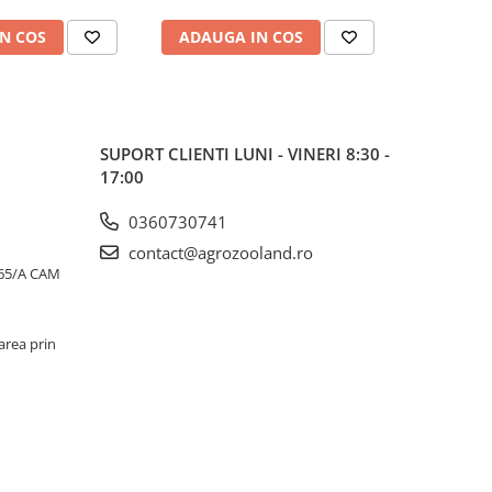
N COS
ADAUGA IN COS
ADAUG
SUPORT CLIENTI
LUNI - VINERI 8:30 -
17:00
0360730741
contact@agrozooland.ro
65/A CAM
area prin