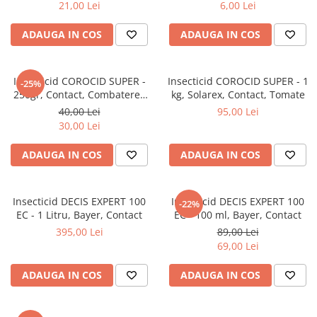
21,00 Lei
6,00 Lei
Cazmale si lopeti
ADAUGA IN COS
ADAUGA IN COS
Ferastraie de mana
Foarfeci de gradina
Greble
Insecticid COROCID SUPER -
Insecticid COROCID SUPER - 1
-25%
250gr, Contact, Combaterea
kg, Solarex, Contact, Tomate
Sape si sapaligi
coropisnitelor
40,00 Lei
95,00 Lei
Unelte mici de mana
30,00 Lei
Ustensile altoit
ADAUGA IN COS
ADAUGA IN COS
Insecticid DECIS EXPERT 100
Insecticid DECIS EXPERT 100
-22%
EC - 1 Litru, Bayer, Contact
EC - 100 ml, Bayer, Contact
395,00 Lei
89,00 Lei
69,00 Lei
ADAUGA IN COS
ADAUGA IN COS