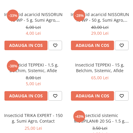
Insecticid acaricid NISSORUN
Insecticid acaricid NISSORUN
-33%
-28%
10 WP - 5 g, Sumi Agro,
10 WP - 50 g, Sumi Agro,
Sistemic, Rosii, Ardei, Vita de
Sistemic, Rosii, Ardei, Vita de
6,00 Lei
40,00 Lei
vie
vie
4,00 Lei
29,00 Lei
ADAUGA IN COS
ADAUGA IN COS
Insecticid TEPPEKI - 1,5 g,
Insecticid TEPPEKI - 15 g,
-38%
Belchim, Sistemic, Afide
Belchim, Sistemic, Afide
8,00 Lei
65,00 Lei
5,00 Lei
ADAUGA IN COS
ADAUGA IN COS
Insecticid TRIKA EXPERT - 150
Insecticid sistemic
-43%
g, Sumi Agro, Contact
MOSPILAN® 20 SG - 1.5 g,
Sumi Agro, Gandacul de
25,00 Lei
3,50 Lei
Colorado, Acarieni, Afide,