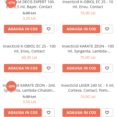
Insecticid DECIS EXPERT 100
Insecticid K-OBIOL EC 25 - 10
-47%
EC - 2,5 ml, Bayer, Contact
ml, Envu, Contact
6,00 Lei
10,00 Lei
3,20 Lei
ADAUGA IN COS
ADAUGA IN COS
Insecticid K-OBIOL EC 25 - 100
Insecticid KARATE ZEON - 100
ml, Envu, Contact
ml, Syngenta, Lambda-
Cihalotrin 50 g/l, Piretroid de
60,00 Lei
75,00 Lei
Contact, Efect indelungat
ADAUGA IN COS
ADAUGA IN COS
Insecticid KARATE ZEON - 2ml,
Insecticid LASER 240 SC - 5 ml,
-30%
Syngenta, Lambda-Cihalotrin
Corteva, Contact, Pomi
50 g/l, Piretroid de Contact,
fructiferi, Vita de vie, Legume
5,00 Lei
10,00 Lei
Efect indelungat
3,50 Lei
ADAUGA IN COS
ADAUGA IN COS