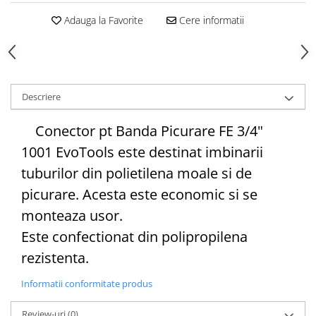
Adauga la Favorite
Cere informatii
Cazmale si lopeti
Ferastraie de mana
Foarfeci de gradina
Greble
Sape si sapaligi
Descriere
Unelte mici de mana
Conector pt Banda Picurare FE 3/4"
Ustensile altoit
1001 EvoTools este destinat imbinarii
tuburilor din polietilena moale si de
picurare. Acesta este economic si se
monteaza usor.
Este confectionat din polipropilena
rezistenta.
Informatii conformitate produs
Review-uri
(0)