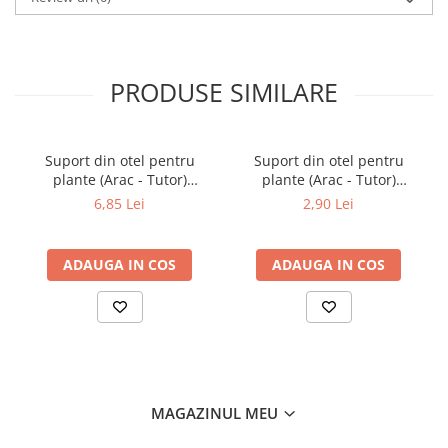
PRODUSE SIMILARE
Suport din otel pentru
Suport din otel pentru
plante (Arac - Tutor)
plante (Arac - Tutor)
acoperit cu strat de PVC
acoperit cu strat de PVC
6,85 Lei
2,90 Lei
16mm x 1800mm
11mm X 900mm
ADAUGA IN COS
ADAUGA IN COS
MAGAZINUL MEU