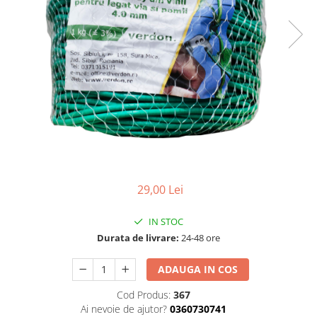
Conductori gard electric
Izolatori si accesorii gard electric
Panouri solare si baterii
Pachete complete
Produse de vinificatie
Articole pentru vinificatie
Densimetre si refractometre
Filtrare vin
Placi filtrante
29,00 Lei
Substante vinificatie
IN STOC
Ceaune, vase din fonta, cutite
profesionale si arzatoare
Durata de livrare:
24-48 ore
Arzatoare si accesorii
ADAUGA IN COS
Ceaune si accesorii
Cod Produs:
367
Cutite profesionale abator si
Ai nevoie de ajutor?
0360730741
macelarie