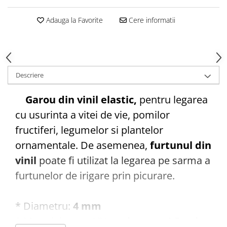
Vase din fonta
Adauga la Favorite
Cere informatii
Articole pentru ferma si
echipament
Accesorii de balotat
Asomatoare animale si capse
Descriere
Saci de rafie, saci raschel
Garou din vinil elastic,
pentru legarea
Unelte
cu usurinta a vitei de vie, pomilor
Casa si gradina
fructiferi, legumelor si plantelor
Articole intretinerea plantelor
ornamentale. De asemenea,
furtunul din
Capcane feromonale si lipicioase
Ingrasaminte gazon, conifere, si
vinil
poate fi utilizat la legarea pe sarma a
flori
furtunelor de irigare prin picurare.
Materiale de legat
Plasa plante cataratoare
* Diametru:
4 mm
Plase de protectie
* Material tratat UV:
rezistenta 4-5 ani
Sere si solarii