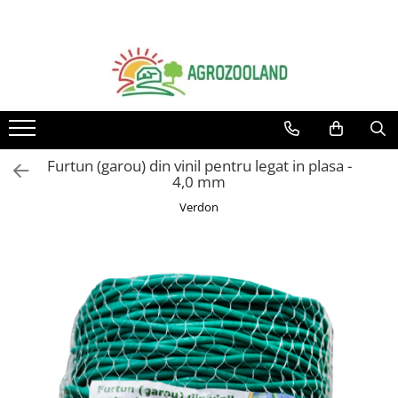
Toate Produsele
Pesticide
Fungicide
Insecticide
Furtun (garou) din vinil pentru legat in plasa -
Erbicide
4,0 mm
Ingrasaminte foliare si prin
Verdon
picurare
Adjuvanti
Tratamente samanta
Dezinfectanti sol, nematocide
Moluscocide
Garduri electrice
Aparate gard electric