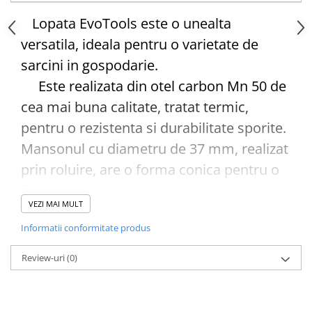
Lopata EvoTools este o unealta
Cazmale si lopeti
Ferastraie de mana
versatila, ideala pentru o varietate de
Foarfeci de gradina
sarcini in gospodarie.
Greble
Este realizata din otel carbon Mn 50 de
Sape si sapaligi
cea mai buna calitate, tratat termic,
Unelte mici de mana
pentru o rezistenta si durabilitate sporite.
Ustensile altoit
Mansonul cu diametru de 37 mm, realizat
prin roluire, are o forma conica pentru o
fixare sigura a cozii. Lopata are o grosime
VEZI MAI MULT
a tablei de 1.5 mm, ceea ce o face
Informatii conformitate produs
rezistenta la deformare si rupere.
Suprafata lopatei este acoperita cu un
Review-uri
(0)
strat de vopsea in camp electrostatic
antirugina, pentru o protectie sporita