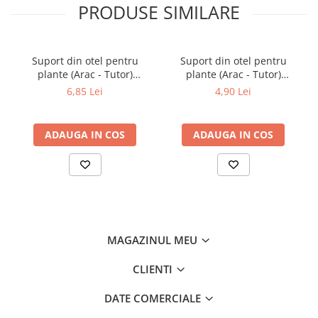
impotriva factorilor de mediu.
PRODUSE SIMILARE
Suport din otel pentru
Suport din otel pentru
plante (Arac - Tutor)
plante (Arac - Tutor)
acoperit cu strat de PVC
acoperit cu strat de PVC
6,85 Lei
4,90 Lei
16mm x 1800mm
11mm X 1500mm
ADAUGA IN COS
ADAUGA IN COS
MAGAZINUL MEU
CLIENTI
DATE COMERCIALE