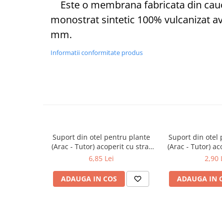
Este o membrana fabricata din cau
Vase din fonta
monostrat sintetic 100% vulcanizat a
Articole pentru ferma si
mm.
echipament
Accesorii de balotat
Informatii conformitate produs
Asomatoare animale si capse
Saci de rafie, saci raschel
Unelte
Casa si gradina
Articole intretinerea plantelor
Suport din otel pentru plante
Suport din otel
Capcane feromonale si lipicioase
(Arac - Tutor) acoperit cu strat
(Arac - Tutor) ac
Ingrasaminte gazon, conifere, si
de PVC 16mm x 1800mm
de PVC 11m
6,85 Lei
2,90 
flori
Materiale de legat
ADAUGA IN COS
ADAUGA IN 
Plasa plante cataratoare
Plase de protectie
Sere si solarii