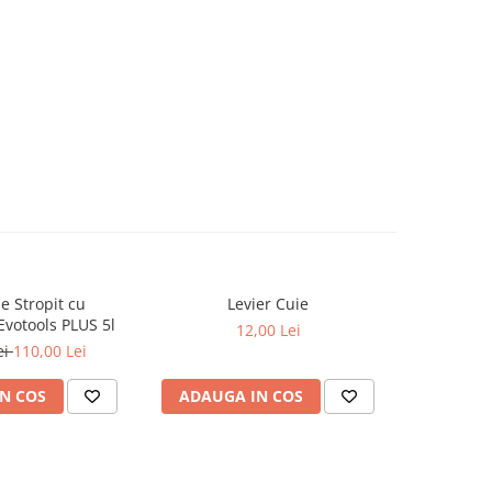
 Stropit cu
Levier Cuie
FitoHorm
votools PLUS 5l
12,00 Lei
ei
110,00 Lei
N COS
ADAUGA IN COS
ADAUG