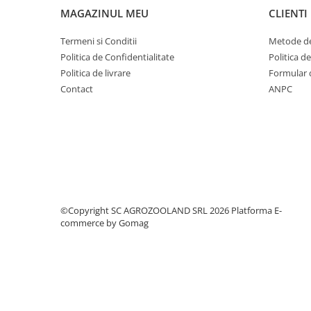
Tutori plante si accesorii
MAGAZINUL MEU
CLIENTI
Bioactivatori fose septice
Termeni si Conditii
Metode de
Masini si agregate
Politica de Confidentialitate
Politica d
Accesorii motocultoare
Politica de livrare
Formular 
Motocositori si Trimmere
Contact
ANPC
Motopompe
Motounelte si ferastraie electrice
tuns gard viu
Piese motocositoare si fire
Motoferastraie si accesorii
Lanturi de drujba
©Copyright SC AGROZOOLAND SRL 2026
Platforma E-
Motoferastraie
commerce by Gomag
Pile si accesorii de ascutit
Sisteme de udare si irigare
Banda picurare
Conectori furtun si aspersoare
Furtun gradina