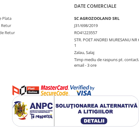
DATE COMERCIALE
 Plata
SC AGROZOOLAND SRL
e Retur
J31/698/2019
de Retur
RO41223557
STR. POET ANDREI MURESANU NR 
1
Zalau, Salaj
Timp mediu de raspuns pt. contact
email - 3 ore