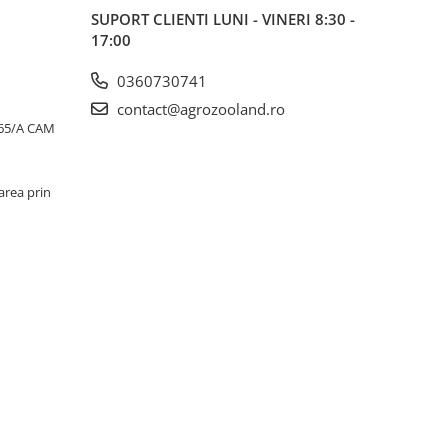
SUPORT CLIENTI
LUNI - VINERI 8:30 -
17:00
0360730741
contact@agrozooland.ro
65/A CAM
area prin