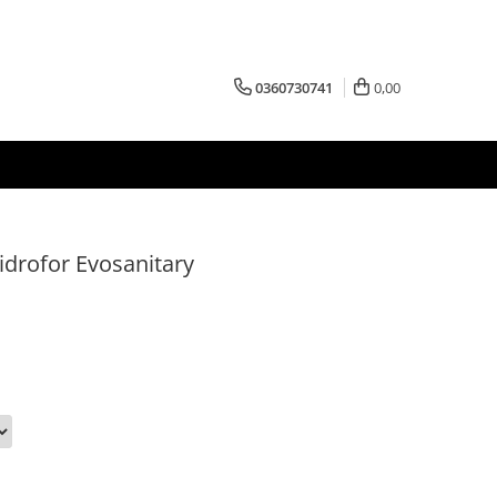
0360730741
0,00
drofor Evosanitary