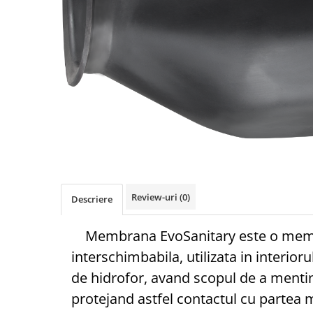
Conductori gard electric
Izolatori si accesorii gard electric
Panouri solare si baterii
Pachete complete
Produse de vinificatie
Articole pentru vinificatie
Densimetre si refractometre
Filtrare vin
Placi filtrante
Review-uri
(0)
Substante vinificatie
Descriere
Ceaune, vase din fonta, cutite
Membrana EvoSanitary este o me
profesionale si arzatoare
Arzatoare si accesorii
interschimbabila, utilizata in interior
Ceaune si accesorii
de hidrofor, avand scopul de a mentin
Cutite profesionale abator si
protejand astfel contactul cu partea m
macelarie