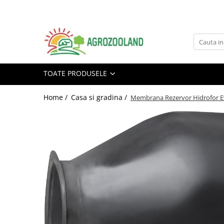
Toate Produsele
Pesticide
Fungicide
TOATE PRODUSELE
Insecticide
Home /
Casa si gradina /
Erbicide
Membrana Rezervor Hidrofor E
Ingrasaminte foliare si prin
picurare
Adjuvanti
Tratamente samanta
Dezinfectanti sol, nematocide
Moluscocide
Garduri electrice
Aparate gard electric