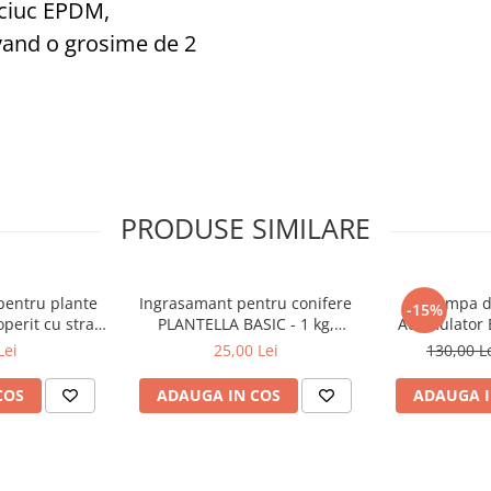
ciuc EPDM,
vand o grosime de 2
PRODUSE SIMILARE
 pentru plante
Ingrasamant pentru conifere
Pompa de
-15%
operit cu strat
PLANTELLA BASIC - 1 kg,
Acumulator E
m X 900mm
Plantella
Lei
25,00 Lei
130,00 L
COS
ADAUGA IN COS
ADAUGA I