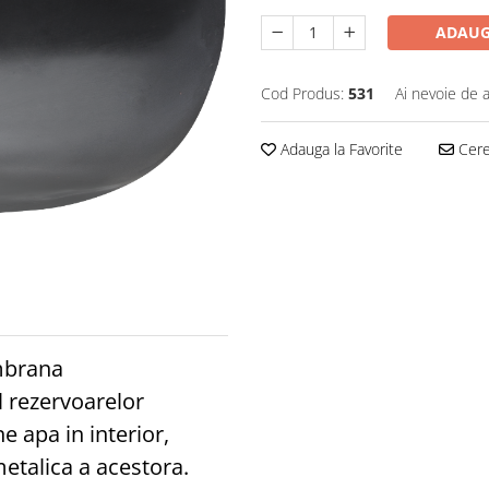
ADAUG
Cod Produs:
531
Ai nevoie de a
Adauga la Favorite
Cere 
mbrana
ul rezervoarelor
e apa in interior,
etalica a acestora.