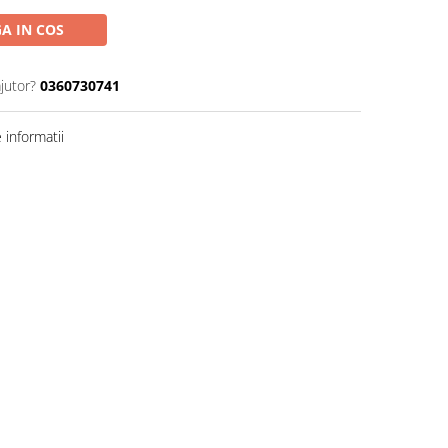
A IN COS
jutor?
0360730741
informatii