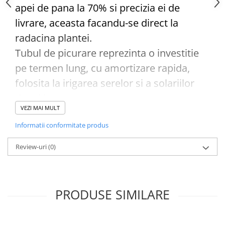
apei de pana la 70% si precizia ei de
Cazmale si lopeti
livrare, aceasta facandu-se direct la
Ferastraie de mana
radacina plantei.
Foarfeci de gradina
Tubul de picurare reprezinta o investitie
Greble
pe termen lung, cu amortizare rapida,
Sape si sapaligi
Unelte mici de mana
folosita la irigarea serelor si a solariilor
Ustensile altoit
dar si in camp.
VEZI MAI MULT
Datorita calitatii materialului LDPE, a
Informatii conformitate produs
grosimii acestuia si al picuratoarelor,
tubul poate ajunge la o durata de
Review-uri
(0)
functionare de pana la 10 ani.
Picuratoare cu labirint si filtru incorporat
pentru a reduce riscul de infundare al
PRODUSE SIMILARE
orificiilor.
Orificii duble ce permit o distribuire mai