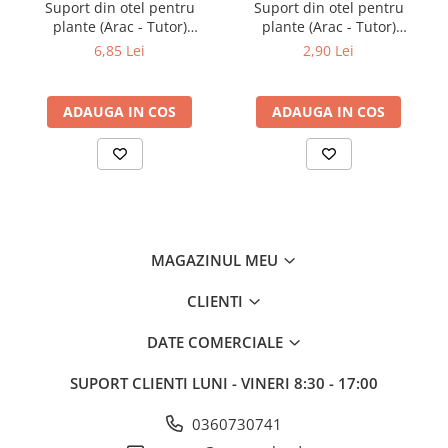
Suport din otel pentru
Suport din otel pentru
densa si uniforma a apei.
plante (Arac - Tutor)
plante (Arac - Tutor)
Atentie: Fara o filtrare eficienta si in
acoperit cu strat de PVC
acoperit cu strat de PVC
6,85 Lei
2,90 Lei
16mm x 1800mm
11mm X 900mm
functie de duritatea apei, durata de viata
a tubului de picurare scade semnificativ!
ADAUGA IN COS
ADAUGA IN COS
Specificatii tehnice:
Diametru: 16
Distante intre picuratoare de 30,40,50
mm sau orb pentru accesorizare cu
MAGAZINUL MEU
microaspersoare
CLIENTI
Presiune de lucru: 1 ATM
DATE COMERCIALE
Debit (orificiu): 4 l/h
Grosime perete: 0.9 mm (680749, 680750,
SUPORT CLIENTI
LUNI - VINERI 8:30 - 17:00
680751.
0360730741
Vanzarea se face sub forma de colac de