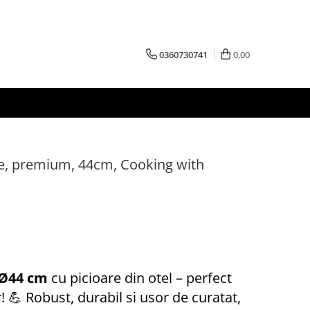
0360730741
0,00
are, premium, 44cm, Cooking with
a Ø44 cm
cu picioare din otel – perfect
r! 💪 Robust, durabil si usor de curatat,