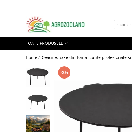
Toate Produsele
Pesticide
Fungicide
TOATE PRODUSELE
Insecticide
Home /
Ceaune, vase din fonta, cutite profesionale si
Erbicide
Ingrasaminte foliare si prin
-2%
picurare
Adjuvanti
Tratamente samanta
Dezinfectanti sol, nematocide
Moluscocide
Garduri electrice
Aparate gard electric