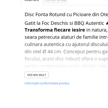
Vase din fonta
Disc Fonta Rotund cu Picioare din Ot
Articole pentru ferma si
echipament
Gatit la Foc Deschis si BBQ Autentic 
Accesorii de balotat
Transforma fiecare iesire
in natura,
Asomatoare animale si capse
seara petrecuta alaturi de familie int
Saci de rafie, saci raschel
culinara autentica cu ajutorul discului
Unelte
din otel Ø 44 cm. Conceput pentru gat
Casa si gradina
focului, acest disc robust ofera o su
Articole intretinerea plantelor
pentru prepararea carnii, micilor, leg
Capcane feromonale si lipicioase
altor delicii la foc deschis. 🍖🔥
Ingrasaminte gazon, conifere, si
VEZI MAI MULT
Fabricat din fonta masiva de inalta cal
flori
Informatii conformitate produs
Materiale de legat
o distributie uniforma a caldurii pe i
Plasa plante cataratoare
permitand prepararea alimentelor in 
Plase de protectie
uniform.
Sere si solarii