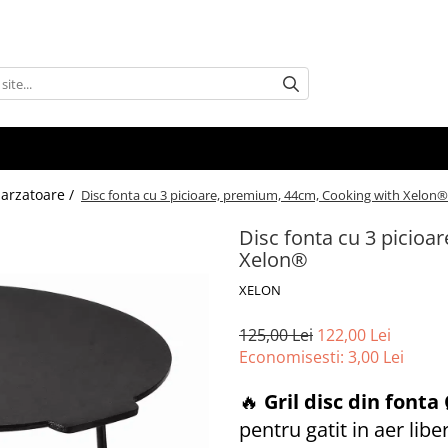
 arzatoare /
Disc fonta cu 3 picioare, premium, 44cm, Cooking with Xelon®
Disc fonta cu 3 picio
Xelon®
XELON
125,00 Lei
122,00 Lei
Economisesti:
3,00
Lei
🔥
Gril disc din font
pentru gatit in aer libe