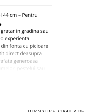
el 44 cm – Pentru

 gratar in gradina sau
r-o experienta
 din fonta cu picioare
it direct deasupra
prafata generoasa
umelor, pestelui sau
itate, discul asigura
ntreaga suprafata,
mod eficient si
PRODUSE SIMILARE