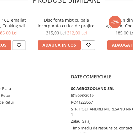
ru BBQ
eaga suprafata de
 16L, emailat
Disc fonta mixt cu oala
Ceaun din 
-2%
r, Cooking with
incorporata cu loc de prajire,
agatator, Coo
iva pentru o durata
n®
premium, 50cm, Cooking with
86,00 Lei
315,00 Lei
312,00 Lei
185,00 L
Xelon®
arnati, legume si
COS
ADAUGA IN COS
ADAUGA I
isor, camping sau
DATE COMERCIALE
e
 Plata
SC AGROZOOLAND SRL
ilizare in doar cateva
e Retur
J31/698/2019
de Retur
RO41223557
se curata si se unge
STR. POET ANDREI MURESANU NR 
1
Zalau, Salaj
Timp mediu de raspuns pt. contact