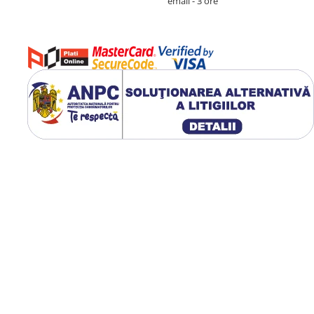
email - 3 ore
rgeri, legume, peste,
scul din fonta permite
tii, fiind alegerea