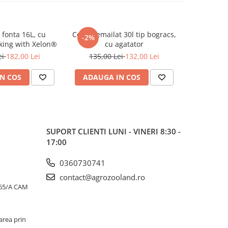
fonta 16L, cu
Ceaun emailat 30l tip bogracs,
Set oale 
-2%
king with Xelon®
cu agatator
piese, C
ei
182,00 Lei
135,00 Lei
132,00 Lei
469,0
N COS
ADAUGA IN COS
ADAUG
SUPORT CLIENTI
LUNI - VINERI 8:30 -
17:00
0360730741
contact@agrozooland.ro
65/A CAM
area prin