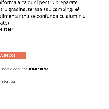
uniforma a caldurii pentru preparate
ntru gradina, terasa sau camping! 🏕️
alimentar (nu se confunda cu aluminiu
tate)
XeLON!
A IN COS
Ai nevoie de ajutor?
0360730741
informatii