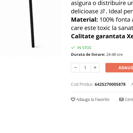
asigura o distribuire 
delicioase 🍖. Ideal pe
Material:
100% fonta 
care este toxic la sana
Calitate garantata 
IN STOC
Durata de livrare:
24-48 ore
ADAUG
Cod Produs:
6425270005878
Adauga la Favorite
Cere 