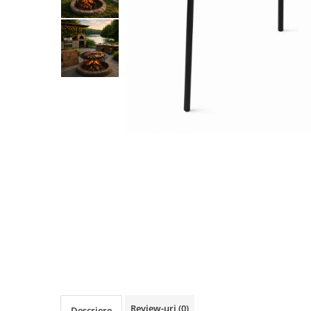
Conductori gard electric
Izolatori si accesorii gard electric
Panouri solare si baterii
Pachete complete
Produse de vinificatie
Articole pentru vinificatie
Densimetre si refractometre
Filtrare vin
Placi filtrante
Substante vinificatie
Ceaune, vase din fonta, cutite
profesionale si arzatoare
Arzatoare si accesorii
Ceaune si accesorii
Cutite profesionale abator si
macelarie
Review-uri
(0)
Descriere