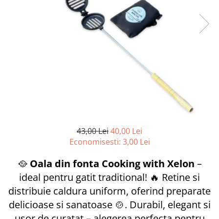
Conductori gard electric
Izolatori si accesorii gard electric
Panouri solare si baterii
Pachete complete
Produse de vinificatie
Articole pentru vinificatie
Densimetre si refractometre
Filtrare vin
Placi filtrante
43,00 Lei
40,00 Lei
Substante vinificatie
Economisesti:
3,00
Lei
Ceaune, vase din fonta, cutite
🥘
Oala din fonta Cooking with Xelon
–
profesionale si arzatoare
ideal pentru gatit traditional! 🔥 Retine si
Arzatoare si accesorii
distribuie caldura uniform, oferind preparate
Ceaune si accesorii
delicioase si sanatoase 🍲. Durabil, elegant si
Cutite profesionale abator si
usor de curatat – alegerea perfecta pentru
macelarie