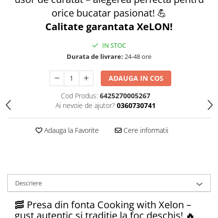
orice bucatar pasionat! 💪
Vase din fonta
Calitate garantata XeLON!
Articole pentru ferma si
echipament
IN STOC
Accesorii de balotat
Durata de livrare:
24-48 ore
Asomatoare animale si capse
ADAUGA IN COS
Saci de rafie, saci raschel
Unelte
Cod Produs:
6425270005267
Ai nevoie de ajutor?
0360730741
Casa si gradina
Articole intretinerea plantelor
Adauga la Favorite
Cere informatii
Capcane feromonale si lipicioase
Ingrasaminte gazon, conifere, si
flori
Materiale de legat
Descriere
Plasa plante cataratoare
Plase de protectie
🥓 Presa din fonta Cooking with Xelon –
Sere si solarii
gust autentic si traditie la foc deschis! 🔥