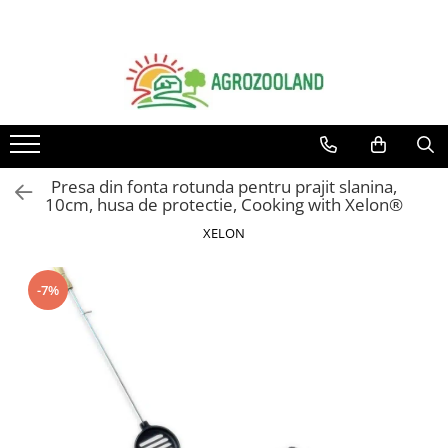
Toate Produsele
Pesticide
Fungicide
Insecticide
Presa din fonta rotunda pentru prajit slanina,
Erbicide
10cm, husa de protectie, Cooking with Xelon®
Ingrasaminte foliare si prin
XELON
picurare
Adjuvanti
-7%
Tratamente samanta
Dezinfectanti sol, nematocide
Moluscocide
Garduri electrice
Aparate gard electric