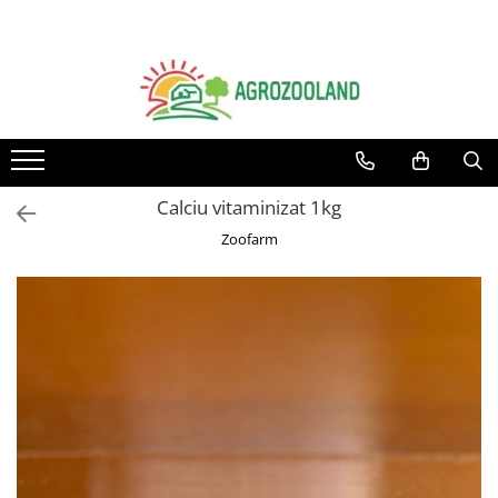
Toate Produsele
Pesticide
Fungicide
Insecticide
Calciu vitaminizat 1kg
Erbicide
Zoofarm
Ingrasaminte foliare si prin
picurare
Adjuvanti
Tratamente samanta
Dezinfectanti sol, nematocide
Moluscocide
Garduri electrice
Aparate gard electric