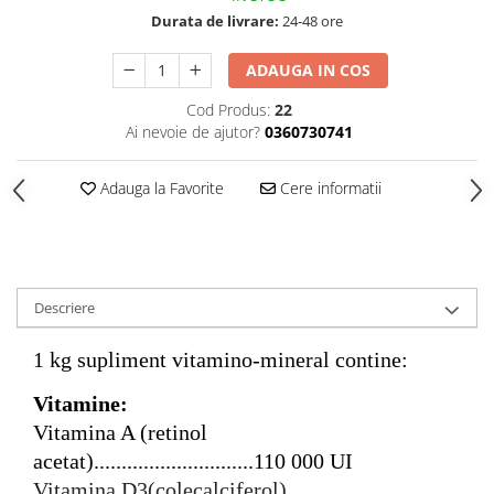
Durata de livrare:
24-48 ore
Vase din fonta
Articole pentru ferma si
ADAUGA IN COS
echipament
Cod Produs:
22
Accesorii de balotat
Ai nevoie de ajutor?
0360730741
Asomatoare animale si capse
Saci de rafie, saci raschel
Adauga la Favorite
Cere informatii
Unelte
Casa si gradina
Articole intretinerea plantelor
Descriere
Capcane feromonale si lipicioase
Ingrasaminte gazon, conifere, si
1 kg supliment vitamino-mineral contine:
flori
Materiale de legat
Vitamine:
Plasa plante cataratoare
Vitamina A (retinol
Plase de protectie
acetat).............................110 000 UI
Sere si solarii
Vitamina D3(colecalciferol).............................