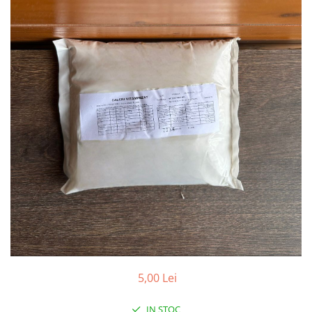
Conductori gard electric
Izolatori si accesorii gard electric
Panouri solare si baterii
Pachete complete
Produse de vinificatie
Articole pentru vinificatie
Densimetre si refractometre
Filtrare vin
Placi filtrante
Substante vinificatie
Ceaune, vase din fonta, cutite
profesionale si arzatoare
Arzatoare si accesorii
Ceaune si accesorii
5,00 Lei
Cutite profesionale abator si
macelarie
IN STOC