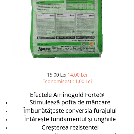
Conductori gard electric
Izolatori si accesorii gard electric
Panouri solare si baterii
Pachete complete
Produse de vinificatie
Articole pentru vinificatie
Densimetre si refractometre
Filtrare vin
15,00 Lei
14,00 Lei
Placi filtrante
Economisesti:
1,00
Lei
Substante vinificatie
Efectele Aminogold Forte®
Ceaune, vase din fonta, cutite
profesionale si arzatoare
Stimulează pofta de mâncare
Arzatoare si accesorii
Îmbunătăţeşte conversia furajului
Ceaune si accesorii
Întăreşte fundamentul şi unghiile
Creşterea rezistenţei
Cutite profesionale abator si
macelarie