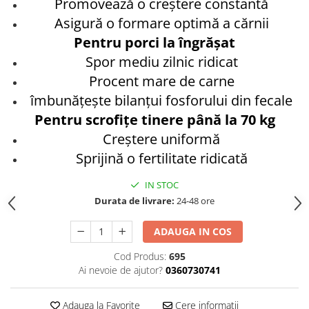
Promovează o creştere constantă
Vase din fonta
Asigură o formare optimă a cărnii
Articole pentru ferma si
Pentru porci la îngrăşat
echipament
Spor mediu zilnic ridicat
Accesorii de balotat
Procent mare de carne
Asomatoare animale si capse
îmbunăţeşte bilanţui fosforului din fecale
Saci de rafie, saci raschel
Pentru scrofiţe tinere până la 70 kg
Unelte
Creştere uniformă
Sprijină o fertilitate ridicată
Casa si gradina
Articole intretinerea plantelor
IN STOC
Capcane feromonale si lipicioase
Durata de livrare:
24-48 ore
Ingrasaminte gazon, conifere, si
flori
ADAUGA IN COS
Materiale de legat
Cod Produs:
695
Plasa plante cataratoare
Ai nevoie de ajutor?
0360730741
Plase de protectie
Sere si solarii
Adauga la Favorite
Cere informatii