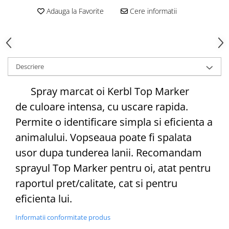
Adauga la Favorite
Cere informatii
Cazmale si lopeti
Ferastraie de mana
Foarfeci de gradina
Greble
Descriere
Sape si sapaligi
Unelte mici de mana
Spray marcat oi Kerbl Top Marker
Ustensile altoit
de culoare intensa, cu uscare rapida.
Permite o identificare simpla si eficienta a
animalului. Vopseaua poate fi spalata
usor dupa tunderea lanii. Recomandam
sprayul Top Marker pentru oi, atat pentru
raportul pret/calitate, cat si pentru
eficienta lui.
Informatii conformitate produs