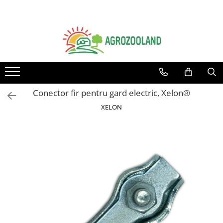
Toate Produsele
Pesticide
Fungicide
Insecticide
Conector fir pentru gard electric, Xelon®
Erbicide
XELON
Ingrasaminte foliare si prin
picurare
Adjuvanti
Tratamente samanta
Dezinfectanti sol, nematocide
Moluscocide
Garduri electrice
Aparate gard electric