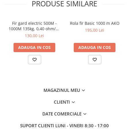
PRODUSE SIMILARE
Piese pompe de stropit
Pompe de apa si hidrofoare
Pompe de stropit si pulverizatoare
Fir gard electric 500M -
Rola fir Basic 1000 m AKO
Tub picurare
1000M 135kg, 0,40 ohm/m,
195,00 Lei
6 fire, Xelon®
130,00 Lei
Uleiuri, piese si consumabile
Unelte de gradinarit
ADAUGA IN COS
ADAUGA IN COS
Cazmale si lopeti
Ferastraie de mana
Foarfeci de gradina
Greble
Sape si sapaligi
MAGAZINUL MEU
Unelte mici de mana
Ustensile altoit
CLIENTI
Cresterea Animalelor
Cresterea pasarilor
DATE COMERCIALE
Accesorii pasari
SUPORT CLIENTI
LUNI - VINERI 8:30 - 17:00