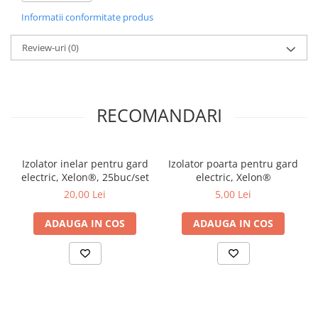
Tutori plante si accesorii
franghie
Informatii conformitate produs
Bioactivatori fose septice
Review-uri
(0)
Masini si agregate
Accesorii motocultoare
Motocositori si Trimmere
Motopompe
RECOMANDARI
Motounelte si ferastraie electrice
tuns gard viu
Piese motocositoare si fire
Izolator inelar pentru gard
Izolator poarta pentru gard
electric, Xelon®, 25buc/set
electric, Xelon®
Motoferastraie si accesorii
20,00 Lei
5,00 Lei
Lanturi de drujba
Motoferastraie
ADAUGA IN COS
ADAUGA IN COS
Pile si accesorii de ascutit
Sisteme de udare si irigare
Banda picurare
Conectori furtun si aspersoare
Furtun gradina