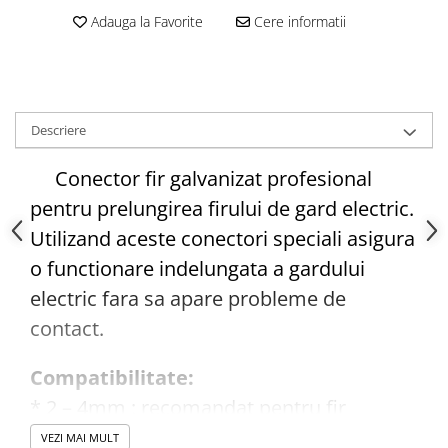
Adauga la Favorite
Cere informatii
Vase din fonta
Articole pentru ferma si
echipament
Accesorii de balotat
Descriere
Asomatoare animale si capse
Saci de rafie, saci raschel
Conector fir galvanizat profesional
Unelte
pentru prelungirea firului de gard electric.
Casa si gradina
Utilizand aceste conectori speciali asigura
Articole intretinerea plantelor
o functionare indelungata a gardului
Capcane feromonale si lipicioase
electric fara sa apare probleme de
Ingrasaminte gazon, conifere, si
contact.
flori
Materiale de legat
Compatibilitate:
Plasa plante cataratoare
*
2 – 4mm : recomandat pentru fir
Plase de protectie
*
4 – 6mm : recomandat pentru fir sau
Sere si solarii
VEZI MAI MULT