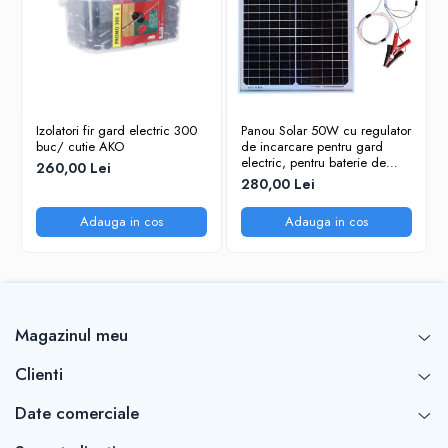
Tensiunea de alimentare
12 V
Lungime maxima
20km
imprejmuire iarba mica
Lungime maxima
10km
Izolatori fir gard electric 300
Panou Solar 50W cu regulator
imprejmuire iarba medie
buc/ cutie AKO
de incarcare pentru gard
electric, pentru baterie de
260,00 Lei
Lungime maxima
4km
12V, Xelon
280,00 Lei
imprejmuire iarba mare
Adauga in cos
Adauga in cos
Energie maxima impuls
6,5 Joule
Consum energie
5,5W
Grad protectie
IPX4
Magazinul meu
Varf voltaj
12000v
Clienti
Date comerciale
Frecventa impulsurilor de
Da
iesire ajustabila