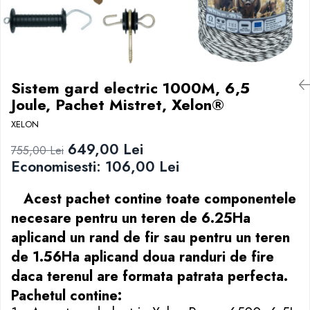
Motounelte si ferastraie electrice tuns
Cresterea oilor si a caprelor
Recompense
gard viu
Accesorii alaptare miei si iezi
Rozatoare
Piese motocositoare si fire
Accesorii oi si capre
Zgarzi
Motoferastraie si accesorii
Adapatoare
Lanturi de drujba
Instrumentar veterinar oi si capre
Sistem gard electric 1000M, 6,5
Motoferastraie
Marcare oi
Joule, Pachet Mistret, Xelon®
Pile si accesorii de ascutit
Cresterea vacilor si a cailor
XELON
Sisteme de udare si irigare
Accesorii alaptare vitei
649,00 Lei
Banda picurare
755,00 Lei
Accesorii vaci
Economisesti:
106,00
Lei
Conectori furtun si aspersoare
Adapatoare si piese de schimb
Furtun gradina
Instrumentar veterinar vaci
Acest pachet contine toate componentele
Piese pompe de stropit
Marcare vaci
necesare pentru un teren de 6.25Ha
Pompe de apa si hidrofoare
Produse de muls
aplicand un rand de fir sau pentru un teren
Pompe de stropit si pulverizatoare
Furaje, concentrate si premixuri
de 1.56Ha aplicand doua randuri de fire
Tub picurare
daca terenul are formata patrata perfecta.
Uleiuri, piese si consumabile
Pachetul contine:
Unelte de gradinarit