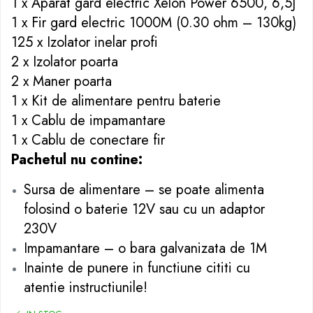
1 x Aparat gard electric Xelon Power 6500, 6,5J
Cazmale si lopeti
1 x Fir gard electric 1000M (0.30 ohm – 130kg)
Ferastraie de mana
125 x Izolator inelar profi
Foarfeci de gradina
2 x Izolator poarta
Greble
2 x Maner poarta
Sape si sapaligi
1 x Kit de alimentare pentru baterie
Unelte mici de mana
Ustensile altoit
1 x Cablu de impamantare
1 x Cablu de conectare fir
Pachetul nu contine:
Sursa de alimentare – se poate alimenta
folosind o baterie 12V sau cu un adaptor
230V
Impamantare – o bara galvanizata de 1M
Inainte de punere in functiune cititi cu
atentie instructiunile!