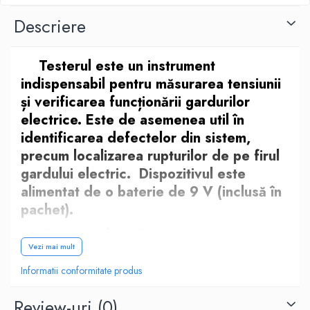
Cazmale si lopeti
Descriere
Ferastraie de mana
Foarfeci de gradina
Greble
Testerul este un instrument
Sape si sapaligi
indispensabil pentru măsurarea tensiunii
Unelte mici de mana
și verificarea funcționării gardurilor
Ustensile altoit
electrice. Este de asemenea util în
identificarea defectelor din sistem,
precum localizarea rupturilor de pe firul
gardului electric.
Dispozitivul este
alimentat de o baterie de 9 V (inclusă în
pachet).
Recomandare:
Pentru a evita
Vezi mai mult
deteriorarea componentelor electronice
cauzată de eventuale scurgeri de lichide
Informatii conformitate produs
corozive, se recomandă îndepărtarea bateriei
Review-uri
(0)
din tester înainte de depozitare.