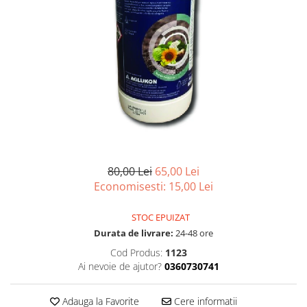
Conductori gard electric
Izolatori si accesorii gard electric
Panouri solare si baterii
Pachete complete
Produse de vinificatie
Articole pentru vinificatie
Densimetre si refractometre
Filtrare vin
80,00 Lei
65,00 Lei
Placi filtrante
Economisesti:
15,00
Lei
Substante vinificatie
Ceaune, vase din fonta, cutite
STOC EPUIZAT
profesionale si arzatoare
Durata de livrare:
24-48 ore
Arzatoare si accesorii
Cod Produs:
1123
Ai nevoie de ajutor?
0360730741
Ceaune si accesorii
Cutite profesionale abator si
Adauga la Favorite
Cere informatii
macelarie