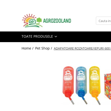
Toate Produsele
Pesticide
Fungicide
TOATE PRODUSELE
Insecticide
Home /
Pet Shop /
Erbicide
ADAPATOARE ROZATOARE/IEPURI 600
Ingrasaminte foliare si prin
picurare
Adjuvanti
Tratamente samanta
Dezinfectanti sol, nematocide
Moluscocide
Garduri electrice
Aparate gard electric