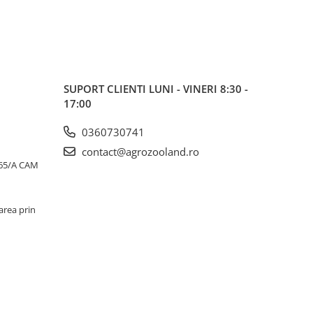
SUPORT CLIENTI
LUNI - VINERI 8:30 -
17:00
0360730741
contact@agrozooland.ro
65/A CAM
area prin