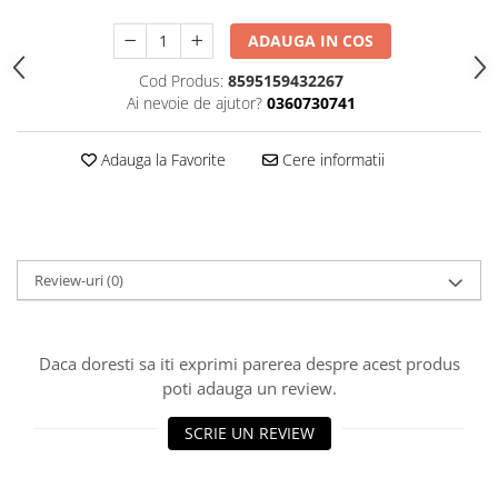
Cazmale si lopeti
ADAUGA IN COS
Ferastraie de mana
Cod Produs:
8595159432267
Foarfeci de gradina
Ai nevoie de ajutor?
0360730741
Greble
Sape si sapaligi
Adauga la Favorite
Cere informatii
Unelte mici de mana
Ustensile altoit
Review-uri
(0)
Daca doresti sa iti exprimi parerea despre acest produs
poti adauga un review.
SCRIE UN REVIEW