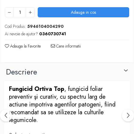
Cazmale si lopeti
Ferastraie de mana
Adauga in cos
Foarfeci de gradina
Cod Produs:
5946104004290
Greble
Ai nevoie de ajutor?
0360730741
Sape si sapaligi
Unelte mici de mana
Adauga la Favorite
Cere informatii
Ustensile altoit
Descriere
Fungicid Ortiva Top
, fungicid foliar
preventiv şi curativ, cu spectru larg de
actiune impotriva agentilor patogeni, fiind
recomandat sa se utilizeze la culturile
legumicole.