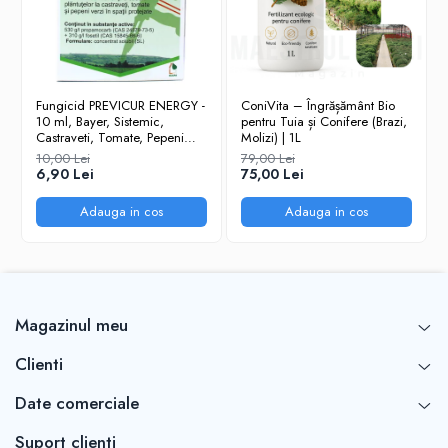
solarii)
cafenie,
fainarea,
alternarioza
Broccoli
Patarea alba,
1,0
14
Fungicid PREVICUR ENERGY -
ConiVita – Îngrășământ Bio
(camp)
alternarioza,
l/ha
zile
10 ml, Bayer, Sistemic,
pentru Tuia și Conifere (Brazi,
Castraveti, Tomate, Pepeni
Molizi) | 1L
mana,
verzi
10,00 Lei
79,00 Lei
fainarea,
6,90 Lei
75,00 Lei
putregaiul,
Adauga in cos
Adauga in cos
albumeala
Capsun
Fainarea,
1,0
3 zile
(camp si
antracnoza,
l/ha
spatii
patarea alba
Magazinul meu
protejate)
Clienti
Castraveti
Fainare,
1,0
3 zile
Date comerciale
camp si
patarea bruna
l/ha
spatii
Suport clienti