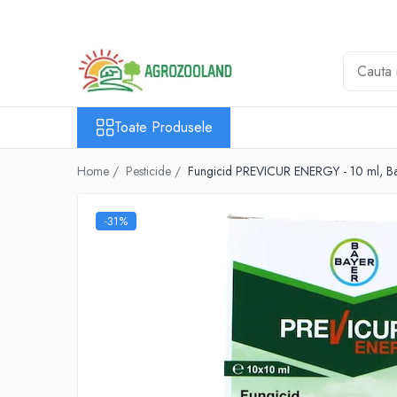
Toate Produsele
Pesticide
Fungicide
Toate Produsele
Insecticide
Home /
Pesticide /
Fungicid PREVICUR ENERGY - 10 ml, Baye
Erbicide
Ingrasaminte foliare si prin
picurare
-31%
Adjuvanti
Tratamente samanta
Dezinfectanti sol, nematocide
Moluscocide
Garduri electrice
Aparate gard electric