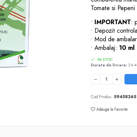
Tomate si Pepeni 
•
IMPORTANT
: 
• Depozit control
• Mod de ambala
• Ambalaj:
10 ml
IN STOC
Durata de livrare:
24-4
Cod Produs:
59458265
Adauga la Favorite