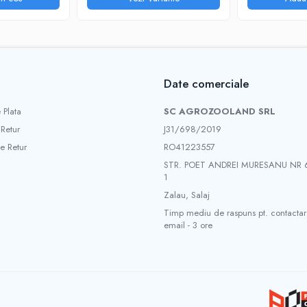
1,5 L/ha). Se efectueaza 1-2 tratamente foliare prev
e de 10-12 zile de la aplicare. Volumul de solutie est
tru combaterea caderii plantutelor si a manei plantut
Date comerciale
aza in intervalul semanat - rasarit si necesita un vol
 Plata
SC AGROZOOLAND SRL
tamana inainte de transplantare, la aceeasi concentra
 Retur
J31/698/2019
e Retur
RO41223557
STR. POET ANDREI MURESANU NR
1
olutie/planta imediat dupa semanat, care poate fi urm
Zalau, Salaj
Timp mediu de raspuns pt. contactar
Interval intre tratamente: 7 - 10 zile toate culturile.
email - 3 ore