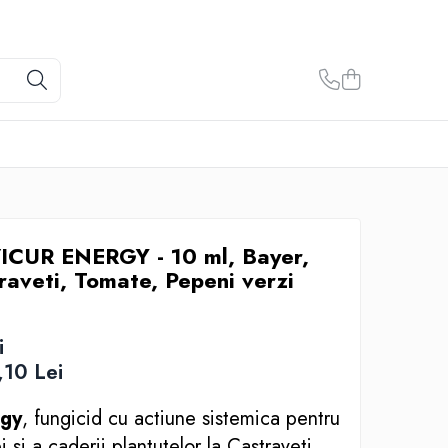
ICUR ENERGY - 10 ml, Bayer,
raveti, Tomate, Pepeni verzi
i
,10
Lei
gy
, fungicid cu actiune sistemica pentru
si a caderii plantutelor la Castraveti,