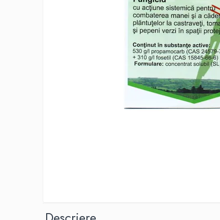
Conductori gard electric
Izolatori si accesorii gard electric
Panouri solare si baterii
Pachete complete
Produse de vinificatie
Articole pentru vinificatie
Densimetre si refractometre
Filtrare vin
Placi filtrante
Substante vinificatie
Ceaune, vase din fonta, cutite
profesionale si arzatoare
Arzatoare si accesorii
Ceaune si accesorii
Cutite profesionale abator si
Descriere
macelarie