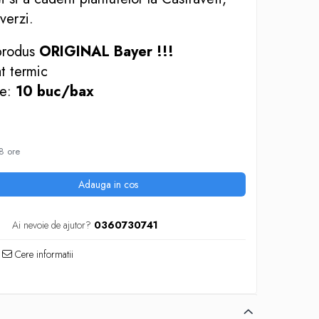
verzi.
produs
ORIGINAL Bayer !!!
at termic
re:
10 buc/bax
8 ore
Adauga in cos
Ai nevoie de ajutor?
0360730741
Cere informatii