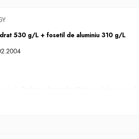
GY
drat 530 g/L + fosetil de aluminiu 310 g/L
.02.2004
sitica
), Caderea plantutelor (
Pythium debarayanum
)
hium debarayanum
), Mana (
Phytophthora parasitica
)