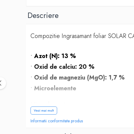
Vase din fonta
Descriere
Articole pentru ferma si echipament
Accesorii de balotat
Asomatoare animale si capse
Compozitie Ingrasamant foliar SOLAR 
Saci de rafie, saci raschel
Unelte
•
Azot (N): 13 %
Casa si gradina
•
Oxid de calciu: 20 %
Articole intretinerea plantelor
•
Oxid de magneziu (MgO): 1,7 %
Capcane feromonale si lipicioase
Ingrasaminte gazon, conifere, si flori
•
Microelemente
Materiale de legat
Plasa plante cataratoare
Microelemente
Plase de protectie
Vezi mai mult
•
Bor
(B):
0,045 %
solubil in apa
Sere si solarii
Informatii conformitate produs
•
Cupru
(Cu) chelat cu EDTA:
0,075 %
Tutori plante si accesorii
Bioactivatori fose septice