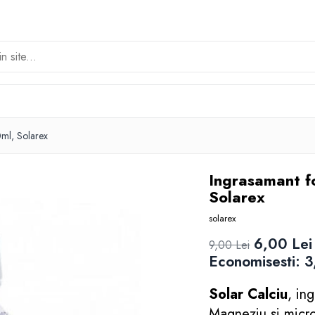
ml, Solarex
Ingrasamant f
Solarex
solarex
6,00 Lei
9,00 Lei
Economisesti:
3
Solar Calciu
, in
Magneziu si micro