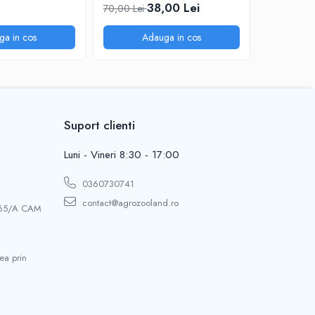
Cartof, Ma
38,00 Lei
4
70,00 Lei
6,00 Lei
ga in cos
Adauga in cos
A
Suport clienti
Luni - Vineri 8:30 - 17:00
0360730741
contact@agrozooland.ro
 65/A CAM
ea prin