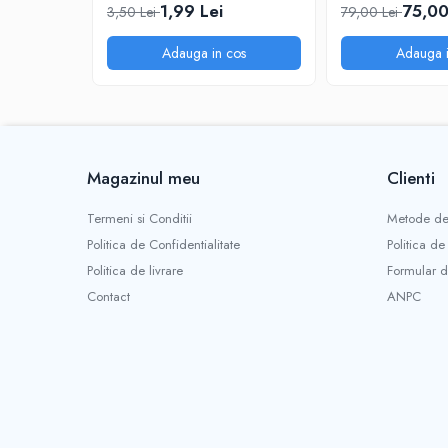
Varza, salata
Acarieni, Afide, Musculita alba
Pompe de apa si hidrofoare
1,99 Lei
75,00
3,50 Lei
79,00 Lei
Doza:
3 - 5 l/ha
Pompe de stropit si pulverizatoare
Concentratia: 0,5 - 1 %
Adauga in cos
Adauga i
Tub picurare
Nr. aplicari: 3 - 5
Uleiuri, piese si consumabile
Momentul aplicarii: incepand odata cu fo
Unelte de gradinarit
Cazmale si lopeti
Capsuni
Ferastraie de mana
Magazinul meu
Clienti
Doza:
3 l/ha
Foarfeci de gradina
Concentratia: 0,5 - 1 %
Termeni si Conditii
Metode de
Greble
Nr. aplicari: 2 - 3
Politica de Confidentialitate
Politica de
Sape si sapaligi
Momentul aplicarii: dupa inflorit
Politica de livrare
Formular d
Unelte mici de mana
Contact
ANPC
Ustensile altoit
Cartofi
Cresterea Animalelor
Doza:
3 - 5 l/ha
Cresterea pasarilor
Concentratia: 0,5 - 1 %
Accesorii pasari
Nr. aplicari: 2 - 3
Adapatori
Necesar veterinar
Vita de vie