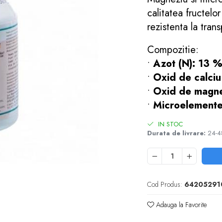
calitatea fructelo
rezistenta la tran
Compozitie:
•
Azot (N): 13 
•
Oxid de calci
•
Oxid de magne
•
Microelemente 
IN STOC
Durata de livrare:
24-4
Cod Produs:
64205291
Adauga la Favorite