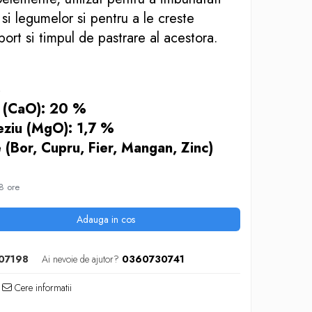
r si legumelor si pentru a le creste
sport si timpul de pastrare al acestora.
%
u (CaO): 20 %
ziu (MgO): 1,7 %
(Bor, Cupru, Fier, Mangan, Zinc)
8 ore
Adauga in cos
07198
Ai nevoie de ajutor?
0360730741
Cere informatii