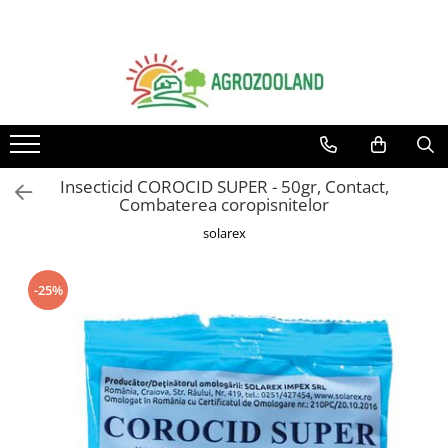
Toate Produsele
Pesticide
Fungicide
Insecticide
Insecticid COROCID SUPER - 50gr, Contact,
Erbicide
Combaterea coropisnitelor
Ingrasaminte foliare si prin
solarex
picurare
Adjuvanti
-25%
Tratamente samanta
Dezinfectanti sol, nematocide
Moluscocide
Garduri electrice
Aparate gard electric