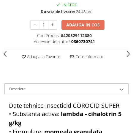
IN STOC
Vase din fonta
Durata de livrare:
24-48 ore
Articole pentru ferma si
echipament
ADAUGA IN COS
Accesorii de balotat
Cod Produs:
6420529112680
Asomatoare animale si capse
Ai nevoie de ajutor?
0360730741
Saci de rafie, saci raschel
Adauga la Favorite
Cere informatii
Unelte
Casa si gradina
Articole intretinerea plantelor
Capcane feromonale si lipicioase
Descriere
Ingrasaminte gazon, conifere, si
flori
Date tehnice Insecticid COROCID SUPER
Materiale de legat
• Substanta activa:
lambda - cihalotrin 5
Plasa plante cataratoare
Plase de protectie
g/kg
Sere si solarii
• Formulare:
momeala granulata