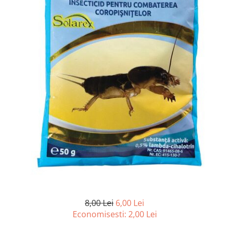
Conductori gard electric
Izolatori si accesorii gard electric
Panouri solare si baterii
Pachete complete
Produse de vinificatie
Articole pentru vinificatie
Densimetre si refractometre
Filtrare vin
Placi filtrante
Substante vinificatie
Ceaune, vase din fonta, cutite
profesionale si arzatoare
Arzatoare si accesorii
Ceaune si accesorii
8,00 Lei
6,00 Lei
Economisesti:
2,00
Lei
Cutite profesionale abator si
macelarie