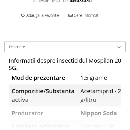
Ai nevoie de ajutor?
0360730741
Adauga la Favorite
Cere informatii
Descriere
Informatii despre insecticidul Mospilan 20
SG:
Mod de prezentare
1.5 grame
Compozitie/Substanta
Acetamiprid - 200
activa
g/litru
Producator
Nippon Soda
Combate activitatea
Gandacul de