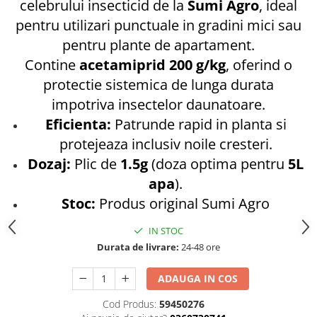
celebrului insecticid de la
Sumi Agro
, ideal
Cazmale si lopeti
pentru utilizari punctuale in gradini mici sau
Ferastraie de mana
pentru plante de apartament.
Foarfeci de gradina
Contine
acetamiprid 200 g/kg
, oferind o
Greble
protectie sistemica de lunga durata
Sape si sapaligi
impotriva insectelor daunatoare.
Unelte mici de mana
Eficienta:
Patrunde rapid in planta si
Ustensile altoit
protejeaza inclusiv noile cresteri.
Dozaj:
Plic de
1.5g
(doza optima pentru
5L
apa
).
Stoc:
Produs original Sumi Agro
IN STOC
Durata de livrare:
24-48 ore
ADAUGA IN COS
Cod Produs:
59450276