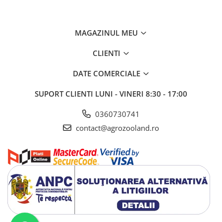
Paduchele lanos
Plante tratate
Ardei, castraveti,
MAGAZINUL MEU
ceapa, grau, mar,
CLIENTI
par, porumb,
DATE COMERCIALE
prun, tomate,
varza, vita de vie
SUPORT CLIENTI
LUNI - VINERI 8:30 - 17:00
Formulare
WG - granule
0360730741
contact@agrozooland.ro
dispersabile in
apa
Tipuri Aplicare
Pulverizare
Mod de actiune:
Mospilan 20 SG este un insecticid de