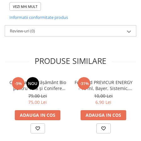
Colorado, Afide,
VEZI MAI MULT
Tripsul
Informatii conformitate produs
californian,
Review-uri
(0)
Musculita alba de
sera, Paduchele
castravetilor,
PRODUSE SIMILARE
Omida fructelor,
Paduchele verde,
Buha verzei,
ConiVita – Îngrășământ Bio
Fungicid PREVICUR ENERGY
-5%
NOU
-31%
pentru Tuia și Conifere
- 10 ml, Bayer, Sistemic,
Paduchele
(Brazi, Molizi) | 1L
Castraveti, Tomate, Pepeni
79,00 Lei
10,00 Lei
cenusiu al verzei,
verzi
75,00 Lei
6,90 Lei
Tripsul tutunului,
ADAUGA IN COS
ADAUGA IN COS
Paduchele
crizantemelor,
Omida miniera,