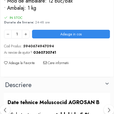
• Mod de ambalare: 12 buc/bax
Cazmale si lopeti
• Ambalaj: 1 kg
Ferastraie de mana
Foarfeci de gradina
IN STOC
Durata de livrare:
24-48 ore
Greble
Sape si sapaligi
Adauga in cos
Unelte mici de mana
Ustensile altoit
Cod Produs:
5940674947094
Ai nevoie de ajutor?
0360730741
Adauga la Favorite
Cere informatii
Descriere
Date tehnice Moluscocid AGROSAN B