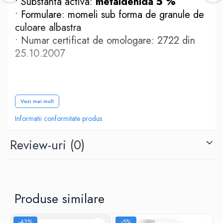
• Substanta activa:
metaldehida 5 %
• Formulare: momeli sub forma de granule de
culoare albastra
• Numar certificat de omologare: 2722 din
25.10.2007
Omologari Moluscocid AGROSAN B
Vezi mai mult
Informatii conformitate produs
Legume
Review-uri
(0)
Daunatori combatuti:
Limacsi si melci,
Limaxul cenusiu
(Agriolimax agreste)
Doza:
15 kg/ha
Produse similare
Caracteristici Moluscocid AGROSAN B
-43%
-5%