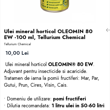
Motounelte si ferastraie electrice tuns
Cresterea oilor si a caprelor
Recompense
gard viu
Accesorii alaptare miei si iezi
Rozatoare
Piese motocositoare si fire
Accesorii oi si capre
Zgarzi
Motoferastraie si accesorii
Adapatoare
Lanturi de drujba
Instrumentar veterinar oi si capre
Ulei mineral horticol OLEOMIN 80
Motoferastraie
Marcare oi
EW -100 ml, Tellurium Chemical
Pile si accesorii de ascutit
Cresterea vacilor si a cailor
Tellurium Chemical
Sisteme de udare si irigare
Accesorii alaptare vitei
10,00 Lei
Banda picurare
Accesorii vaci
Conectori furtun si aspersoare
Adapatoare si piese de schimb
Ulei mineral horticol
OLEOMIN® 80 EW
.
Furtun gradina
Instrumentar veterinar vaci
Adjuvant pentru insecticide si acaricide.
Piese pompe de stropit
Marcare vaci
Tratamen de iarna la pomii fructiferi: Mar, Par,
Pompe de apa si hidrofoare
Produse de muls
Gutui, Prun, Cires, Visin, Cais.
Pompe de stropit si pulverizatoare
Furaje, concentrate si premixuri
Tub picurare
Uleiuri, piese si consumabile
• Domeniu de utilizare:
pomi fructiferi
• Dilutia recomandata:
1 litru ulei in 50-60 litri
Unelte de gradinarit