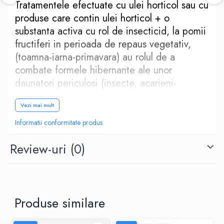
Tratamentele efectuate cu ulei horticol sau cu
produse care contin ulei horticol + o
substanta activa cu rol de insecticid, la pomii
fructiferi in perioada de repaus vegetativ,
(toamna-iarna-primavara) au rolul de a
combate formele hibernante ale unor
daunatori periculosi (insecte, acarieni-
paienjeni microscopici) si de a reduce
Vezi mai mult
presiunea atacului acestora in perioada de
vegetatie.
Informatii conformitate produs
Review-uri
(0)
Avantaje Ulei mineral horticol OLEOMIN 80
EW
• Aderenta foarte buna
• Rezistenta la spalare (ploi)
Produse similare
• Absorbtie sporita