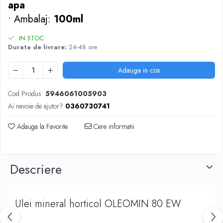
apa
Cazmale si lopeti
• Ambalaj:
100ml
Ferastraie de mana
Foarfeci de gradina
IN STOC
Greble
Durata de livrare:
24-48 ore
Sape si sapaligi
Unelte mici de mana
Adauga in cos
Ustensile altoit
Cod Produs:
5946061005903
Ai nevoie de ajutor?
0360730741
Adauga la Favorite
Cere informatii
Descriere
Ulei mineral horticol OLEOMIN 80 EW