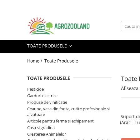
Toate Produsele
Pesticide
Fungicide
TOATE PRODUSELE
Insecticide
Home /
Toate Produsele
Erbicide
Ingrasaminte foliare si prin
picurare
Toate 
TOATE PRODUSELE
Adjuvanti
Afiseaza:
Pesticide
Garduri electrice
Tratamente samanta
Produse de vinificatie
Moluscocide
Ceaune, vase din fonta, cutite profesionale si
arzatoare
Garduri electrice
Suport di
Articole pentru ferma si echipament
(Arac - Tu
Aparate gard electric
Casa si gradina
de PV
Conductori gard electric
Cresterea Animalelor