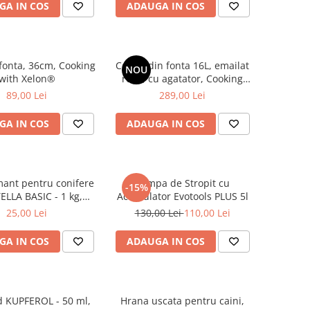
GA IN COS
ADAUGA IN COS
fonta, 36cm, Cooking
Ceaun din fonta 16L, emailat
NOU
with Xelon®
rosu, cu agatator, Cooking
with Xelon®
89,00 Lei
289,00 Lei
GA IN COS
ADAUGA IN COS
ant pentru conifere
Pompa de Stropit cu
-15%
LLA BASIC - 1 kg,
Acumulator Evotools PLUS 5l
Plantella
25,00 Lei
130,00 Lei
110,00 Lei
GA IN COS
ADAUGA IN COS
d KUPFEROL - 50 ml,
Hrana uscata pentru caini,