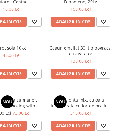
farm, Contact
Fenomeno, 20kg
10,00 Lei
165,00 Lei
GA IN COS
ADAUGA IN COS
rot soia 10kg
Ceaun emailat 30l tip bogracs,
cu agatator
45,00 Lei
135,00 Lei
GA IN COS
ADAUGA IN COS
din fonta cu maner,
Disc fonta mixt cu oala
NOU
NOU
cm, Cooking with
incorporata cu loc de prajire,
Xelon®
premium, 50cm, Cooking with
00 Lei
73,00 Lei
315,00 Lei
Xelon®
GA IN COS
ADAUGA IN COS