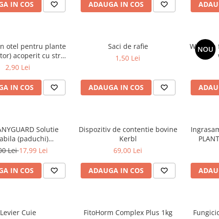
A IN COS
ADAUGA IN COS
ADAU
n otel pentru plante
Saci de rafie
Wok din 
NOU
tor) acoperit cu strat
1,50 Lei
C 11mm X 900mm
2,90 Lei
A IN COS
ADAUGA IN COS
ADAU
NYGUARD Solutie
Dispozitiv de contentie bovine
Ingrasam
abila (paduchi)
Kerbl
PLANTE
zitara extern pentru
00 Lei
17,99 Lei
69,00 Lei
ri flacon 100ml
A IN COS
ADAUGA IN COS
ADAU
Levier Cuie
FitoHorm Complex Plus 1kg
Fungici