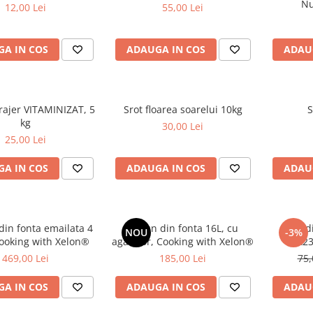
Nu
12,00 Lei
55,00 Lei
A IN COS
ADAUGA IN COS
ADAU
rajer VITAMINIZAT, 5
Srot floarea soarelui 10kg
S
kg
30,00 Lei
25,00 Lei
A IN COS
ADAUGA IN COS
ADAU
 din fonta emailata 4
Ceaun din fonta 16L, cu
Plita 
NOU
-3%
Cooking with Xelon®
agatator, Cooking with Xelon®
50x23
469,00 Lei
185,00 Lei
75,
A IN COS
ADAUGA IN COS
ADAU