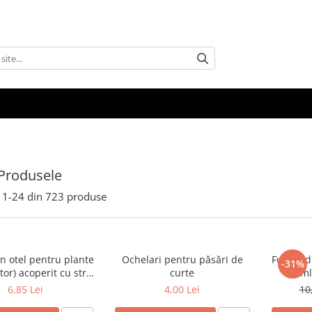
Produsele
1-
24
din
723
produse
n otel pentru plante
Ochelari pentru păsări de
Fungici
-31%
tor) acoperit cu strat
curte
10 ml
C 16mm x 1800mm
Castrav
6,85 Lei
4,00 Lei
10