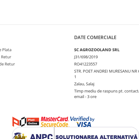
DATE COMERCIALE
 Plata
SC AGROZOOLAND SRL
e Retur
J31/698/2019
de Retur
RO41223557
STR. POET ANDREI MURESANU NR 
1
Zalau, Salaj
Timp mediu de raspuns pt. contact
email - 3 ore