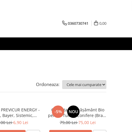
0360730741
0,00
Ordoneaza:
d PREVICUR ENERGY -
ConiVita – Îngrășământ Bio
-5%
NOU
, Bayer, Sistemic,
pentru Tuia și Conifere (Brazi,
eti, Tomate, Pepeni
Molizi) | 1L
,00 Lei
6,90 Lei
79,00 Lei
75,00 Lei
verzi