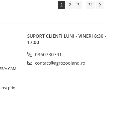
1
2
3
31
...
SUPORT CLIENTI
LUNI - VINERI 8:30 -
17:00
0360730741
contact@agrozooland.ro
65/A CAM
area prin