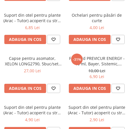
Cresterea oilor si a caprelor
Recompense
Motounelte si ferastraie electrice
Accesorii alaptare miei si iezi
Rozatoare
tuns gard viu
Suport din otel pentru plante
Ochelari pentru păsări de
Accesorii oi si capre
Piese motocositoare si fire
Zgarzi
(Arac - Tutor) acoperit cu strat
curte
Adapatoare
de PVC 16mm x 1800mm
Motoferastraie si accesorii
6,85 Lei
4,00 Lei
Instrumentar veterinar oi si capre
Lanturi de drujba
ADAUGA IN COS
ADAUGA IN COS
Marcare oi
Motoferastraie
Cresterea vacilor si a cailor
Pile si accesorii de ascutit
Accesorii alaptare vitei
Capse pentru asomator,
Fungicid PREVICUR ENERGY -
Sisteme de udare si irigare
-31%
Accesorii vaci
XELON LONG2790, 5buc/set,
10 ml, Bayer, Sistemic,
Banda picurare
pentru animale mari
Castraveti, Tomate, Pepeni
27,00 Lei
10,00 Lei
Adapatoare si piese de schimb
verzi
Conectori furtun si aspersoare
6,90 Lei
Instrumentar veterinar vaci
Furtun gradina
Marcare vaci
ADAUGA IN COS
ADAUGA IN COS
Piese pompe de stropit
Produse de muls
Pompe de apa si hidrofoare
Furaje, concentrate si premixuri
Pompe de stropit si pulverizatoare
Suport din otel pentru plante
Suport din otel pentru plante
Tub picurare
(Arac - Tutor) acoperit cu strat
(Arac - Tutor) acoperit cu strat
de PVC 11mm X 1500mm
de PVC 11mm X 900mm
4,90 Lei
2,90 Lei
Uleiuri, piese si consumabile
Unelte de gradinarit