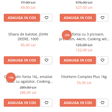
de asomare, echipat cu
77,00 Lei
575,00 Lei
maner
69,00 Lei
527,00 Lei
ADAUGA IN COS
ADAUGA IN COS
Sfoara de balotat, JOHN
Disc fonta cu 3 picioare,
-2%
DEERE, 1000
premium, 44cm, Cooking with
Xelon®
85,00 Lei
125,00 Lei
122,00 Lei
ADAUGA IN COS
ADAUGA IN COS
Ceaun din fonta 16L, emailat
FitoHorm Complex Plus 1kg
-1%
rosu, cu agatator, Cooking
55,00 Lei
with Xelon®
289,00 Lei
286,00 Lei
ADAUGA IN COS
ADAUGA IN COS