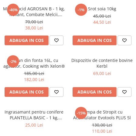
Moluscocid AGROSAN B - 1 kg,
Srot soia 10kg
-46%
-1%
Kollant, Combate Melcii,
45,00 Lei
Limacsii, Gasteropodele
70,00 Lei
44,50 Lei
38,00 Lei
ADAUGA IN COS
ADAUGA IN COS
Ceaun din fonta 16L, cu
Dispozitiv de contentie bovine
-2%
agatator, Cooking with Xelon®
Kerbl
185,00 Lei
69,00 Lei
182,00 Lei
ADAUGA IN COS
ADAUGA IN COS
Ingrasamant pentru conifere
Pompa de Stropit cu
-15%
PLANTELLA BASIC - 1 kg,
Acumulator Evotools PLUS 5l
Plantella
25,00 Lei
130,00 Lei
110,00 Lei