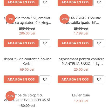
ADAUGA IN COS
ADAUGA IN COS
Cazmale si lopeti
Ferastraie de mana
Ceaun din fonta 16L, emailat
DERMANYGUARD Solutie
-1%
-28%
Foarfeci de gradina
rosu, cu agatator, Cooking
buvabila (paduchi)
Greble
with Xelon®
antiparazitara extern pentru
289,00 Lei
25,00 Lei
pasari flacon 100ml
Sape si sapaligi
286,00 Lei
17,99 Lei
Unelte mici de mana
ADAUGA IN COS
ADAUGA IN COS
Ustensile altoit
Dispozitiv de contentie bovine
Ingrasamant pentru conifere
Kerbl
PLANTELLA BASIC - 1 kg,
Plantella
69,00 Lei
25,00 Lei
ADAUGA IN COS
ADAUGA IN COS
Pompa de Stropit cu
Levier Cuie
-15%
Acumulator Evotools PLUS 5l
12,00 Lei
130,00 Lei