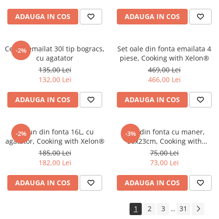
ADAUGA IN COS
ADAUGA IN COS
Ceaun emailat 30l tip bogracs,
Set oale din fonta emailata 4
-2%
cu agatator
piese, Cooking with Xelon®
135,00 Lei
469,00 Lei
132,00 Lei
466,00 Lei
ADAUGA IN COS
ADAUGA IN COS
Ceaun din fonta 16L, cu
Plita din fonta cu maner,
-2%
-3%
agatator, Cooking with Xelon®
50x23cm, Cooking with
Xelon®
185,00 Lei
75,00 Lei
182,00 Lei
73,00 Lei
ADAUGA IN COS
ADAUGA IN COS
1
2
3
31
...