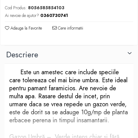
Cazmale si lopeti
Cod Produs:
8056585854103
Ferastraie de mana
Ai nevoie de ajutor?
0360730741
Foarfeci de gradina
Greble
Adauga la Favorite
Cere informatii
Sape si sapaligi
Unelte mici de mana
Ustensile altoit
Descriere
Este un amestec care include speciile
care tolereaza cel mai bine umbra. Este ideal
pentru pamant faramicios. Are nevoie de
multa apa. Rasare destul de incet, prin
urmare daca se vrea repede un gazon verde,
este de dorit sa se adauge 10g/mp de planta
erbacee perena in timpul insamantarii.
Gazon Umbră – Verde intens chiar și fără