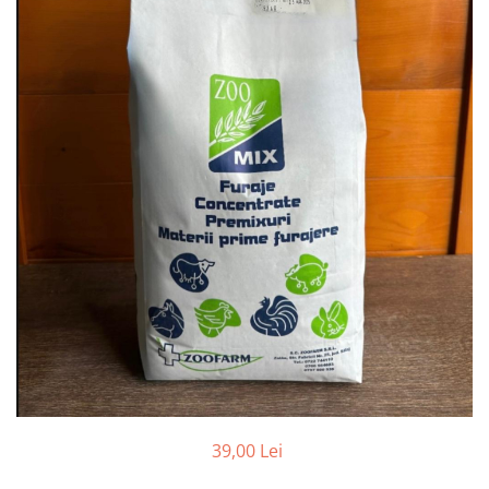
Conductori gard electric
Izolatori si accesorii gard electric
Panouri solare si baterii
Pachete complete
Produse de vinificatie
Articole pentru vinificatie
Densimetre si refractometre
Filtrare vin
Placi filtrante
Substante vinificatie
Ceaune, vase din fonta, cutite
profesionale si arzatoare
Arzatoare si accesorii
Ceaune si accesorii
39,00 Lei
Cutite profesionale abator si
macelarie