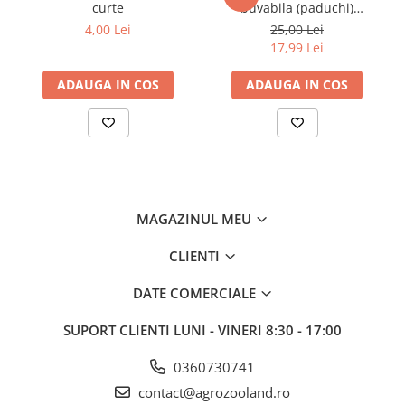
curte
buvabila (paduchi)
Piese pompe de stropit
antiparazitara extern
4,00 Lei
25,00 Lei
pentru pasari flacon 100ml
Pompe de apa si hidrofoare
17,99 Lei
Pompe de stropit si pulverizatoare
ADAUGA IN COS
ADAUGA IN COS
Tub picurare
Uleiuri, piese si consumabile
Unelte de gradinarit
Cazmale si lopeti
Ferastraie de mana
Foarfeci de gradina
MAGAZINUL MEU
Greble
CLIENTI
Sape si sapaligi
Unelte mici de mana
DATE COMERCIALE
Ustensile altoit
SUPORT CLIENTI
LUNI - VINERI 8:30 - 17:00
Cresterea Animalelor
Cresterea pasarilor
0360730741
Accesorii pasari
contact@agrozooland.ro