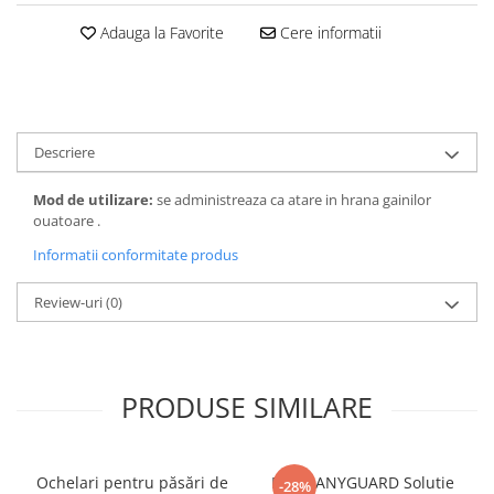
Tutori plante si accesorii
Adauga la Favorite
Cere informatii
Bioactivatori fose septice
Masini si agregate
Accesorii motocultoare
Motocositori si Trimmere
Descriere
Motopompe
Motounelte si ferastraie electrice
Mod de utilizare:
se administreaza ca atare in hrana gainilor
tuns gard viu
ouatoare .
Piese motocositoare si fire
Informatii conformitate produs
Motoferastraie si accesorii
Review-uri
(0)
Lanturi de drujba
Motoferastraie
Pile si accesorii de ascutit
Sisteme de udare si irigare
PRODUSE SIMILARE
Banda picurare
Conectori furtun si aspersoare
Ochelari pentru păsări de
DERMANYGUARD Solutie
-28%
Furtun gradina