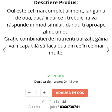
Descriere Produs:
Vase din fonta
Oul este cel mai complet aliment, iar gaina
Articole pentru ferma si
de oua, dacă îi dai ce-i trebuie, iți va
echipament
răspunde in mod similar, dandu-ți aproape
Accesorii de balotat
zilnic un ou.
Asomatoare animale si capse
Grație combinației de nutrienți utilizați, găina
Saci de rafie, saci raschel
va fi capabilă să faca oua din ce în ce mai
Unelte
multe.
Casa si gradina
Articole intretinerea plantelor
Capcane feromonale si lipicioase
IN STOC
Ingrasaminte gazon, conifere, si
Durata de livrare:
24-48 ore
flori
Materiale de legat
ADAUGA IN COS
Plasa plante cataratoare
Cod Produs:
38
Plase de protectie
Ai nevoie de ajutor?
0360730741
Sere si solarii