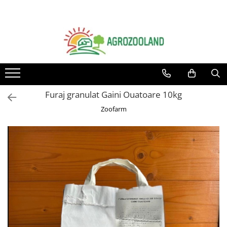
Toate Produsele
Pesticide
Fungicide
Insecticide
Furaj granulat Gaini Ouatoare 10kg
Erbicide
Zoofarm
Ingrasaminte foliare si prin
picurare
Adjuvanti
Tratamente samanta
Dezinfectanti sol, nematocide
Moluscocide
Garduri electrice
Aparate gard electric