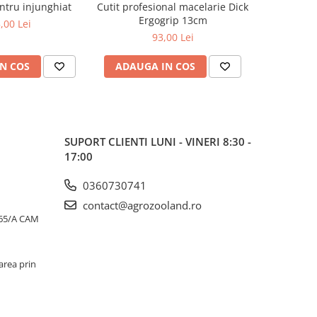
ntru injunghiat
Cutit profesional macelarie Dick
Cutit Dick
Ergogrip 13cm
lama cur
,00 Lei
93,00 Lei
N COS
ADAUGA IN COS
ADAUG
SUPORT CLIENTI
LUNI - VINERI 8:30 -
17:00
0360730741
contact@agrozooland.ro
65/A CAM
area prin