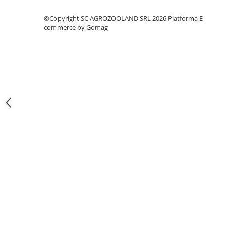
Piese pompe de stropit
©Copyright SC AGROZOOLAND SRL 2026
Platforma E-
Pompe de apa si hidrofoare
commerce by Gomag
Pompe de stropit si pulverizatoare
Tub picurare
Uleiuri, piese si consumabile
Unelte de gradinarit
Cazmale si lopeti
Ferastraie de mana
Foarfeci de gradina
Greble
Sape si sapaligi
Unelte mici de mana
Ustensile altoit
Cresterea Animalelor
Cresterea pasarilor
Accesorii pasari