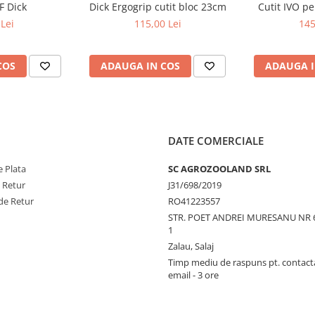
F Dick
Dick Ergogrip cutit bloc 23cm
Cutit IVO pe
Lei
115,00 Lei
145
COS
ADAUGA IN COS
ADAUGA I
DATE COMERCIALE
 Plata
SC AGROZOOLAND SRL
e Retur
J31/698/2019
de Retur
RO41223557
STR. POET ANDREI MURESANU NR 
1
Zalau, Salaj
Timp mediu de raspuns pt. contact
email - 3 ore