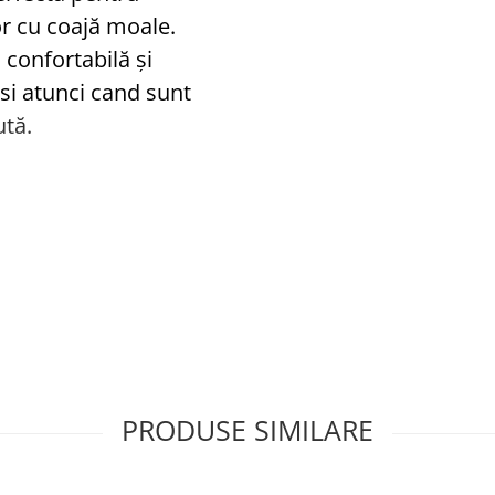
or cu coajă moale.
onfortabilă și
 si atunci cand sunt
ută.
PRODUSE SIMILARE