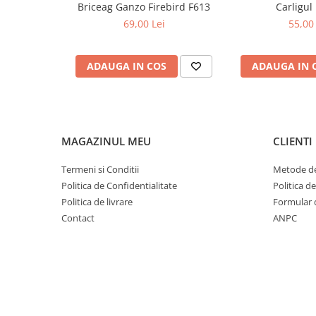
Briceag Ganzo Firebird F613
Carligul 
Tutori plante si accesorii
69,00 Lei
55,00 
Bioactivatori fose septice
Masini si agregate
ADAUGA IN COS
ADAUGA IN 
Accesorii motocultoare
Motocositori si Trimmere
Motopompe
Motounelte si ferastraie electrice
tuns gard viu
MAGAZINUL MEU
CLIENTI
Piese motocositoare si fire
Termeni si Conditii
Metode de
Motoferastraie si accesorii
Politica de Confidentialitate
Politica d
Lanturi de drujba
Politica de livrare
Formular 
Motoferastraie
Contact
ANPC
Pile si accesorii de ascutit
Sisteme de udare si irigare
Banda picurare
Conectori furtun si aspersoare
Furtun gradina