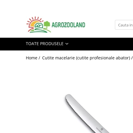
Toate Produsele
Pesticide
Fungicide
TOATE PRODUSELE
Insecticide
Home /
Cutite macelarie (cutite profesionale abator) 
Erbicide
Ingrasaminte foliare si prin
picurare
Adjuvanti
Tratamente samanta
Dezinfectanti sol, nematocide
Moluscocide
Garduri electrice
Aparate gard electric