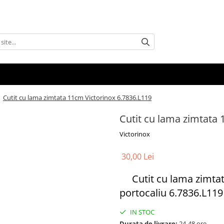
/
Cutit cu lama zimtata 11cm Victorinox 6.7836.L119
Cutit cu lama zimtata 
Victorinox
30,00 Lei
Cutit cu lama zimtata
portocaliu 6.7836.L119 C
IN STOC
Durata de livrare:
24-48 ore