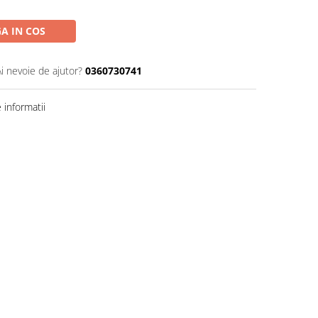
A IN COS
Ai nevoie de ajutor?
0360730741
informatii