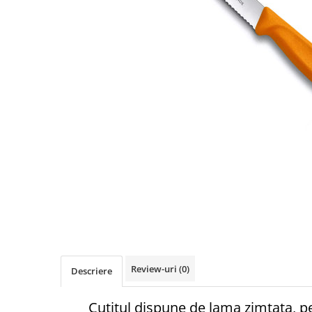
Conductori gard electric
Izolatori si accesorii gard electric
Panouri solare si baterii
Pachete complete
Produse de vinificatie
Articole pentru vinificatie
Densimetre si refractometre
Filtrare vin
Placi filtrante
Substante vinificatie
Ceaune, vase din fonta, cutite
profesionale si arzatoare
Arzatoare si accesorii
Review-uri
(0)
Descriere
Ceaune si accesorii
Cutite profesionale abator si
Cuțitul dispune de lama zimțata, pe
macelarie