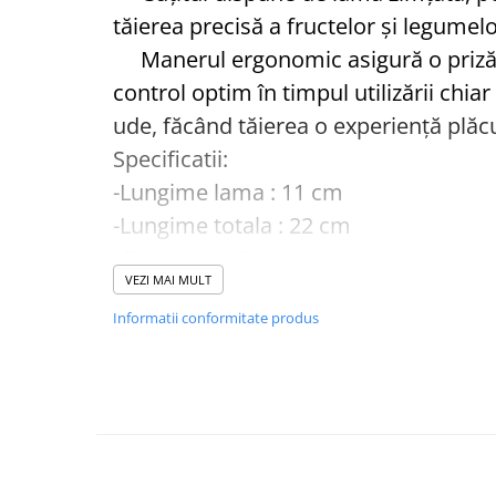
tăierea precisă a fructelor și legumel
Vase din fonta
Manerul ergonomic asigură o priză c
Articole pentru ferma si
echipament
control optim în timpul utilizării chiar
Accesorii de balotat
ude, făcând tăierea o experiență plăc
Asomatoare animale si capse
Specificatii:
Saci de rafie, saci raschel
-Lungime lama : 11 cm
Unelte
-Lungime totala : 22 cm
Casa si gradina
-Greutate : 28 g
Articole intretinerea plantelor
VEZI MAI MULT
-Material lama : otel inoxidabil
Capcane feromonale si lipicioase
Informatii conformitate produs
Ingrasaminte gazon, conifere, si
flori
Materiale de legat
Plasa plante cataratoare
Plase de protectie
Sere si solarii