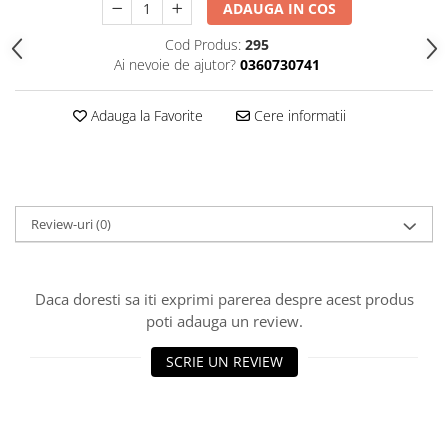
ADAUGA IN COS
Cazmale si lopeti
Cod Produs:
295
Ferastraie de mana
Ai nevoie de ajutor?
0360730741
Foarfeci de gradina
Greble
Adauga la Favorite
Cere informatii
Sape si sapaligi
Unelte mici de mana
Ustensile altoit
Review-uri
(0)
Daca doresti sa iti exprimi parerea despre acest produs
poti adauga un review.
SCRIE UN REVIEW