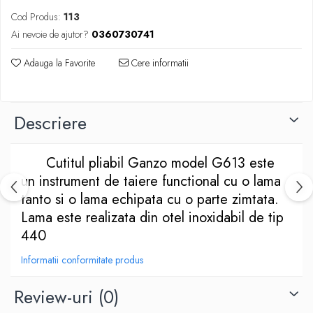
Cazmale si lopeti
Cod Produs:
113
Ferastraie de mana
Ai nevoie de ajutor?
0360730741
Foarfeci de gradina
Greble
Adauga la Favorite
Cere informatii
Sape si sapaligi
Unelte mici de mana
Ustensile altoit
Descriere
Cutitul pliabil Ganzo model G613 este
un instrument de taiere functional cu o lama
tanto si o lama echipata cu o parte zimtata.
Lama este realizata din otel inoxidabil de tip
440
Informatii conformitate produs
Review-uri
(0)